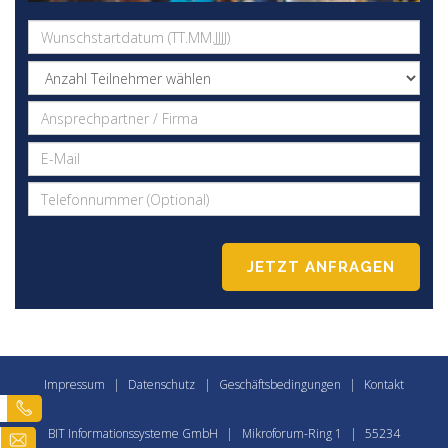
Impressum
|
Datenschutz
|
Geschäftsbedingungen
|
Kontakt
BIT Informationssysteme GmbH
|
Mikroforum-Ring 1
|
55234